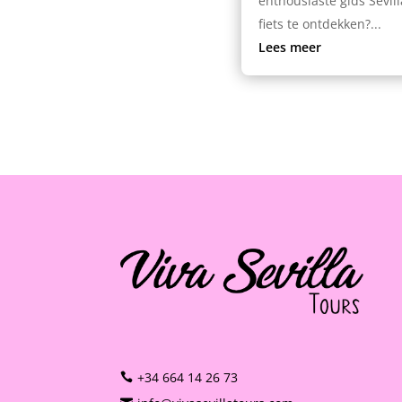
enthousiaste gids Sevill
fiets te ontdekken?...
Lees meer
+34 664 14 26 73