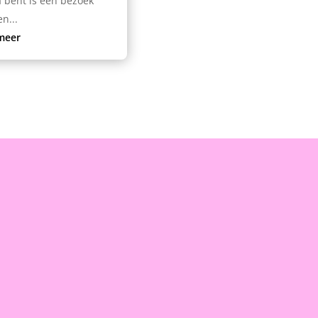
a bent is een bezoek
n...
meer